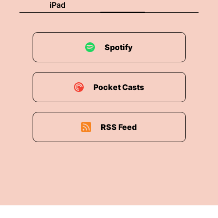
iPad
00:01:07: Sie nennen is sogar Vernunft oder
Geduld, Verantwortung.
00:01:14: sie sagen ich will nichts überstürzen.
Spotify
00:01:18: Ich schaue mir das noch mal an.
Pocket Casts
00:01:20: gerade ist einfach kein guter
Zeitpunkt.
00:01:23: ja und während sich das so sagen
RSS Feed
vergeht zeit vielzeit nicht dramatisch nicht
sichtbar dass keine Stop-Oditik.
00:01:36: aber irgendwann schaust du dann mal
zurück und dann stellst du fest Eigentlich führe
ich seit Jahren dieselbe Diskussion mit mir, mit
mir selbst.