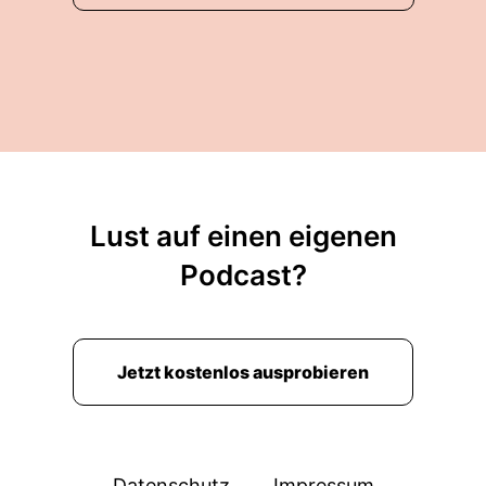
nicht lauter Gedanke mit Knall, aber irgendwie
ist er klar und es da.
00:01:51: Und du merkst dann plötzlich, dass du
etwas nicht gesagt hast?
00:01:57: Was du eigentlich in dem Moment der
Besprechung des Gesprächs gedacht hast!
00:02:03: Und genau dieser Moment, der ist
Lust auf einen eigenen
entscheidend.
Podcast?
00:02:08: Nicht das Gespräch selbst sondern
das was dir danach auffällt Und ich erlebe das
immer wieder in Gespräch mit Klientinnen und
Jetzt kostenlos ausprobieren
Klienten.
00:02:21: Da sind Menschen, die dann im
Gespräch in der Besprechung einer Sitzung im
Termin ja sehr präsent wirken.
Datenschutz
Impressum