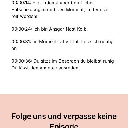
00:00:14: Ein Podcast über berufliche
Entscheidungen und den Moment, in dem sie
reif werden!
00:00:24: Ich bin Ansgar Nast Kolb.
00:00:31: Im Moment selbst fühlt es sich richtig
an.
00:00:36: Du sitzt im Gespräch du bleibst ruhig
Du lässt den anderen ausreden.
00:00:43: Du widersprichst nicht sofort, du
hältst dich zurück und während du da sitzt fühlt
sich das nicht falsch an sondern im Gegenteil es
fühlt mich richtig an.
00:00:58: Es wirkt kontrolliert, es wirkt überlegt
Folge uns und verpasse keine
und ja...es wirkt erwachsen!
Episode