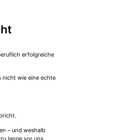
eht
eruflich erfolgreiche
 nicht wie eine echte
bricht.
ken – und weshalb
 zu lange vor uns