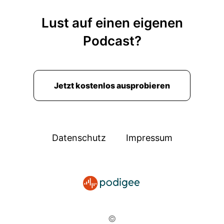
wirken klar erfolgreich in der Öffentlichkeit und
gleichzeitig innerlich permanent scannen, wie
Lust auf einen eigenen
kommt das gerade an?
Podcast?
00:02:18: War das zu deutlich?
00:02:21: Hätte ich das anders sagen sollen?
Jetzt kostenlos ausprobieren
00:02:25: Das kostet Energie.
00:02:27: Aber vor allem kostet es Klarheit!
Datenschutz
Impressum
00:02:30: Denn Fopo hat einen Effekt der oft
unterschätzt wird – du triffst Entscheidungen
nicht mehr aus dir selbst heraus sondern
Erwartung, erwartung anderer und das passiert
schleichend.
00:02:50: Du passt dich an du denkst mit ja du
©
nimmst Rücksicht alles Dinge dir erst mal